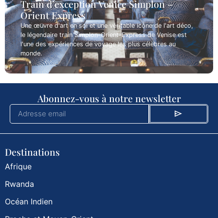
Train d’exception Venice Simplon –
Orient Express
Une œuvre d'art en soi et une véritable icône de l'art déco,
le légendaire train Simplon-Orient-Express de Venise est
l'une des expériences de voyage les plus célèbres au
monde.
Abonnez-vous à notre newsletter
Destinations
Afrique
Rwanda
Océan Indien