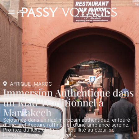
AFRIQUE
,
MAROC
Immersion Authentique dans
un Riad Traditionnel à
Marrakech
Séjournez dans un riad marocain authentique, entouré
d'une architecture raffinée et d'une ambiance sereine.
Profitez du luxe et de la tranquillité au cœur de
l'effervescence de Marrakech.