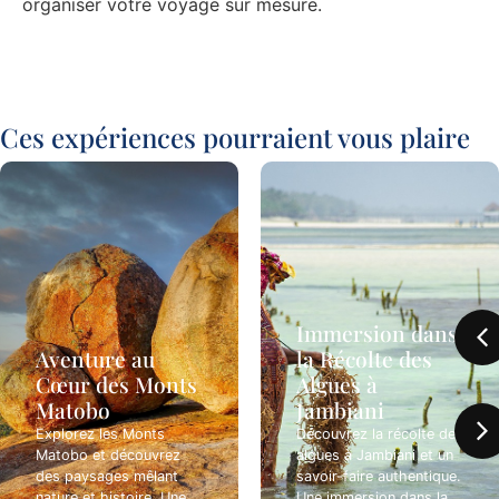
organiser votre voyage sur mesure.
Ces expériences pourraient vous plaire
Immersion dans
Aventure au
la Récolte des
Cœur des Monts
Algues à
Matobo
Jambiani
Explorez les Monts
Découvrez la récolte des
Matobo et découvrez
algues à Jambiani et un
des paysages mêlant
savoir-faire authentique.
nature et histoire. Une
Une immersion dans la