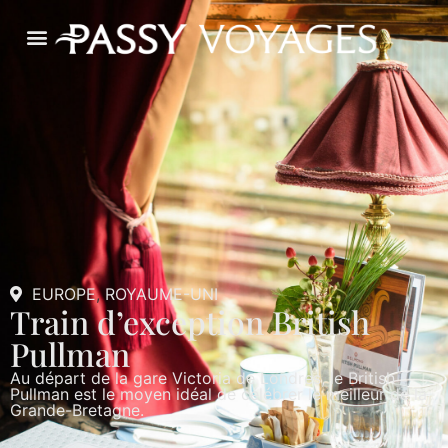
EUROPE
,
ROYAUME-UNI
Train d’exception British
Pullman
Au départ de la gare Victoria de Londres, le British
Pullman est le moyen idéal de célébrer le meilleur de la
Grande-Bretagne.