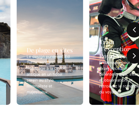
Train
d’exception
De plage en sites
Royal Scotsman
Le design purement Ed
Tuttle, rendant
Embarquez pour une
hommage à la Grèce
expérience mêlant
antique en un hôtel
détente et luxe, intimité
serein au style
et observation, et
minimaliste et
retrouvez le romantisme
majestueux.
du voyage.