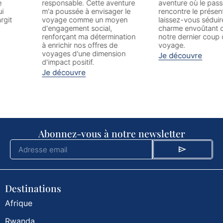
responsable. Cette aventure
aventure où le passé
m'a poussée à envisager le
rencontre le présent, et
voyage comme un moyen
laissez-vous séduire par le
d'engagement social,
charme envoûtant d'AlUla,
renforçant ma détermination
notre dernier coup de cœur
à enrichir nos offres de
voyage.
voyages d'une dimension
Je découvre
d'impact positif.
Je découvre
Abonnez-vous à notre newsletter
Destinations
Afrique
Rwanda